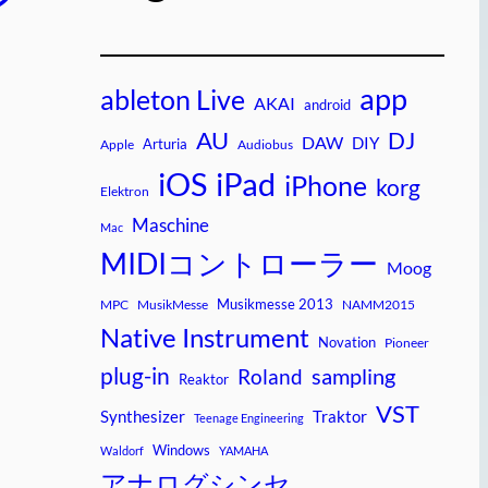
app
ableton Live
AKAI
android
AU
DJ
DAW
DIY
Arturia
Apple
Audiobus
iPad
iOS
iPhone
korg
Elektron
Maschine
Mac
MIDIコントローラー
Moog
Musikmesse 2013
MPC
MusikMesse
NAMM2015
Native Instrument
Novation
Pioneer
plug-in
sampling
Roland
Reaktor
VST
Synthesizer
Traktor
Teenage Engineering
Windows
Waldorf
YAMAHA
アナログシンセ