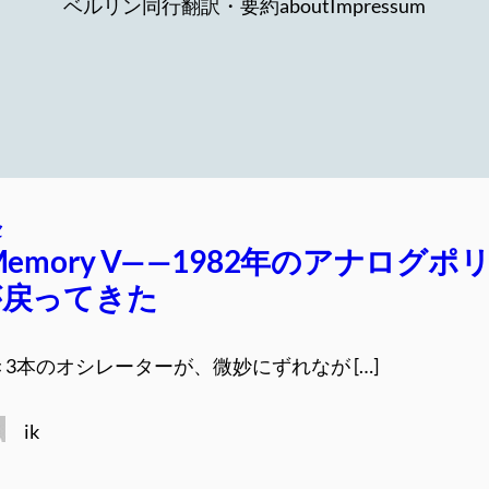
ベルリン同行
翻訳・要約
about
Impressum
セ
a Memory V——1982年のアナログポ
が戻ってきた
3本のオシレーターが、微妙にずれなが […]
ik