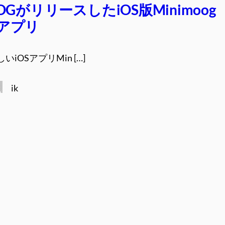
GがリリースしたiOS版Minimoog
 Dアプリ
いiOSアプリMin […]
ik