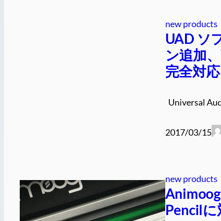
new products
UAD 
ン追加、Wi
完全対応
Universal Au
2017/03/15
new products
Animo
Penc