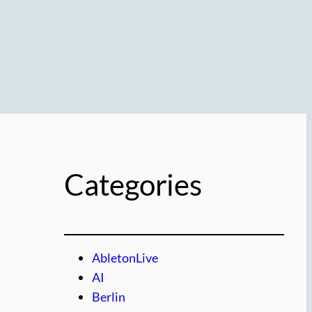
リ
Categories
AbletonLive
AI
Berlin