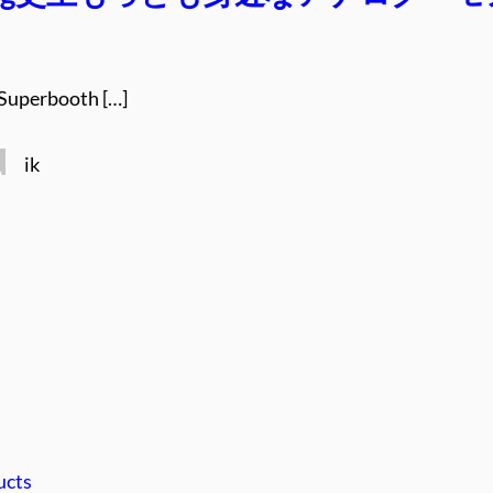
perbooth […]
ik
ucts