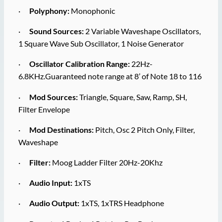
·
Polyphony:
Monophonic
·
Sound Sources:
2 Variable Waveshape Oscillators,
1 Square Wave Sub Oscillator, 1 Noise Generator
·
Oscillator Calibration Range:
22Hz-
6.8KHz.Guaranteed note range at 8’ of Note 18 to 116
·
Mod Sources:
Triangle, Square, Saw, Ramp, SH,
Filter Envelope
·
Mod Destinations:
Pitch, Osc 2 Pitch Only, Filter,
Waveshape
·
Filter:
Moog Ladder Filter 20Hz-20Khz
·
Audio Input:
1xTS
·
Audio Output:
1xTS, 1xTRS Headphone