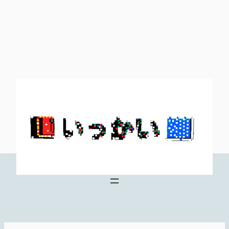
内
容
を
ス
キ
ッ
プ