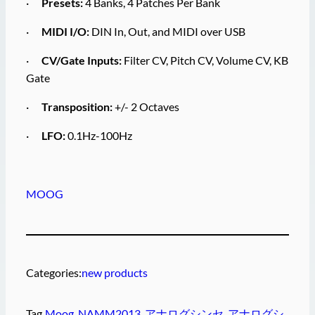
·
Presets:
4 Banks, 4 Patches Per Bank
·
MIDI I/O:
DIN In, Out, and MIDI over USB
·
CV/Gate Inputs:
Filter CV, Pitch CV, Volume CV, KB
Gate
·
Transposition:
+/- 2 Octaves
·
LFO:
0.1Hz-100Hz
MOOG
Categories:
new products
Tag
Moog
, 
NAMM2013
, 
アナログシンセ
, 
アナログシ