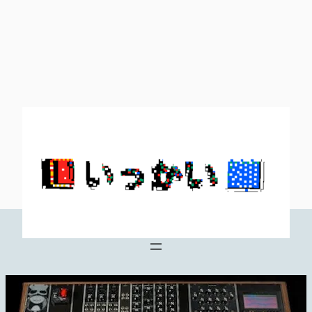
内
容
を
ス
キ
ッ
プ