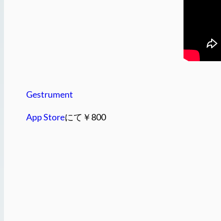
Gestrument
App Store
にて￥800