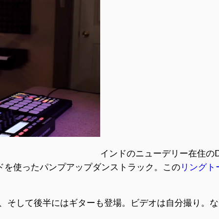
インドのニューデリー在住のDJ Me
サウンドを使ったパンプアップダンストラック。この
リングト
illen Quneo、そして後半にはギターも登場。ビデオは自分