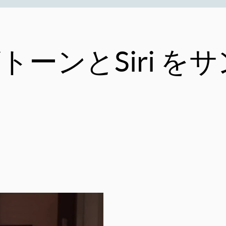
グトーンとSiri 
ク