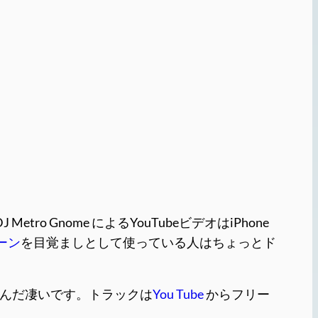
tro Gnome によるYouTubeビデオはiPhone
ーン
を目覚ましとして使っている人はちょっとド
撮り。なんだ凄いです。トラックは
You Tube
からフリー