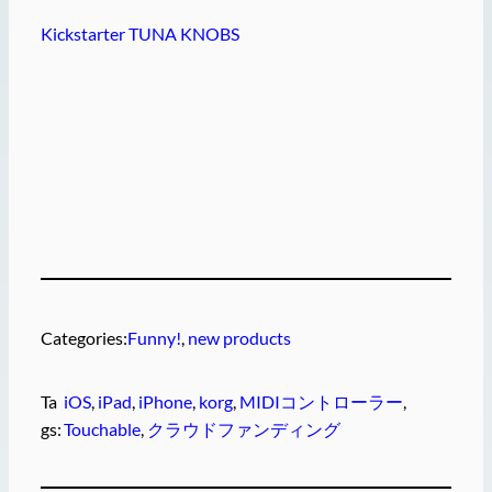
Kickstarter TUNA KNOBS
Categories:
Funny!
, 
new products
Ta
iOS
, 
iPad
, 
iPhone
, 
korg
, 
MIDIコントローラー
, 
gs:
Touchable
, 
クラウドファンディング