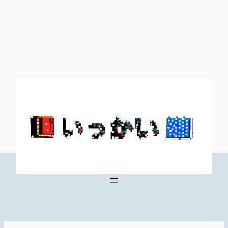
内
容
を
ス
キ
ッ
プ