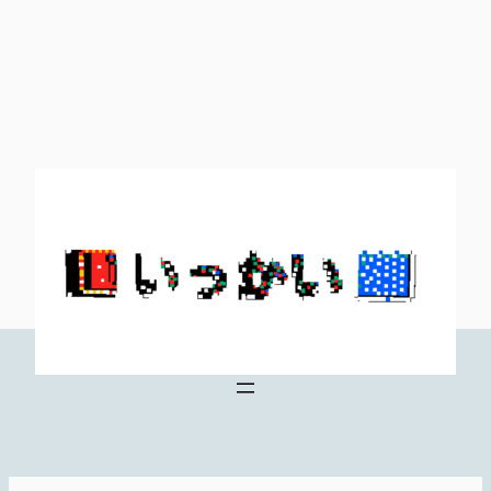
内
容
を
ス
キ
ッ
プ