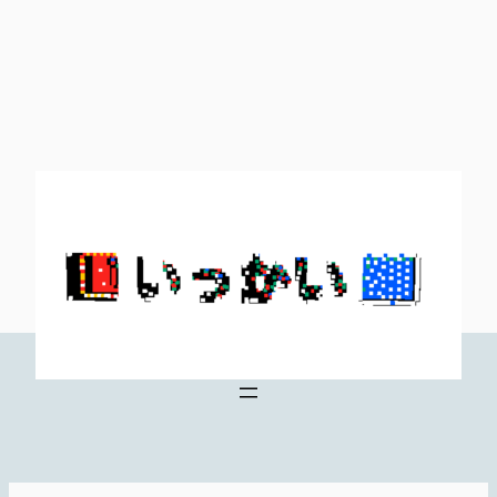
内
容
を
ス
キ
ッ
プ