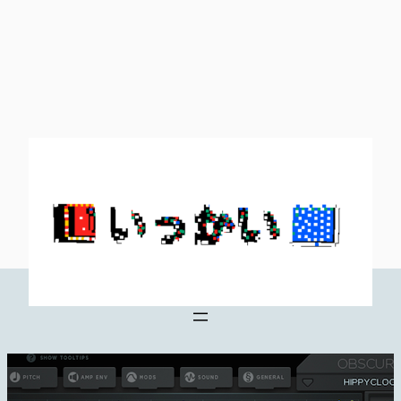
内
容
を
ス
キ
ッ
プ