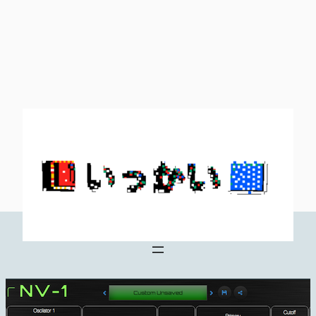
内
容
を
ス
キ
ッ
プ