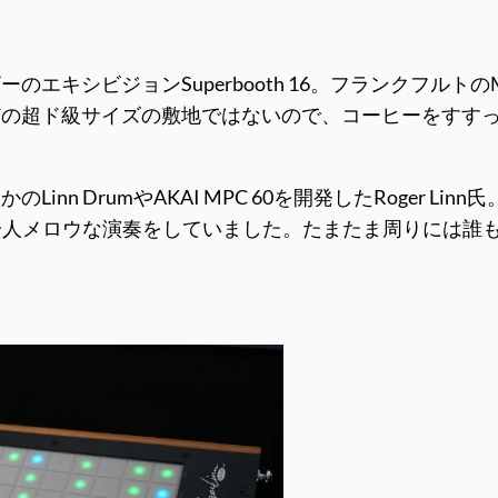
キシビジョンSuperbooth 16。フランクフルトのM
超ド級サイズの敷地ではないので、コーヒーをすすっている
n DrumやAKAI MPC 60を開発したRoger Lin
にかけ、一人メロウな演奏をしていました。たまたま周りに