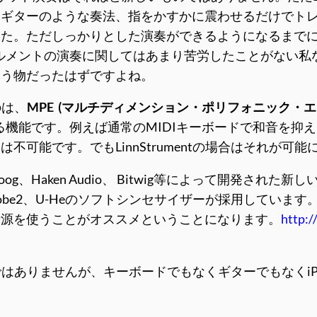
ドギターのような奏法、指をかすかに震わせるだけでト
した。ただしっかりとした演奏ができるようになるまで
インストゥルメントの演奏に関してはあまり苦労したことがない私な
いう物だったはずですよね。
のは、
MPE
(マルチディメンション・ポリフォニック・
きる機能です。例えば通常のMIDIキーボードで和音を抑
可能です。でもLinnStrumentの場合はそれが可能
oog、Haken Audio、 Bitwig等によって開発された新
here、Strobe2、U-Heのソフトシンセサイザーが採用してい
音源を使うことがオススメということになります。
http:
て安い楽器ではありませんが、キーボードでもなくギターでもな