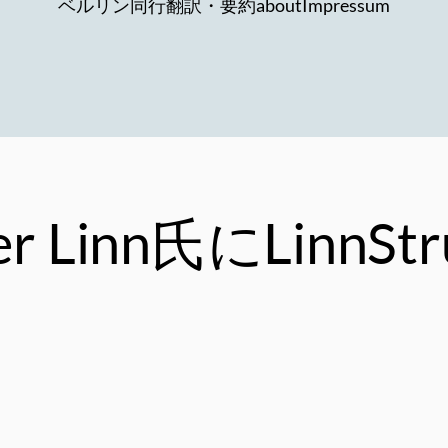
ベルリン同行
翻訳・要約
about
Impressum
 Linn氏にLinnS