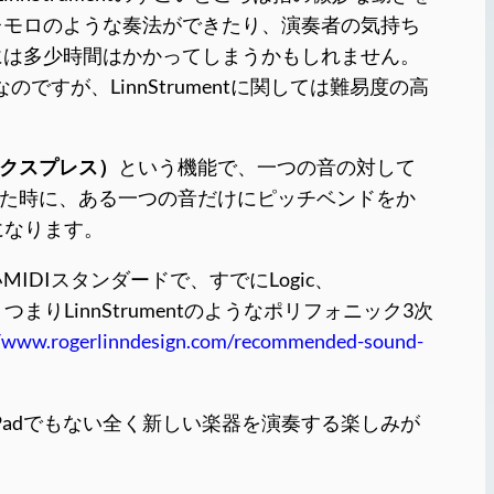
レモロのような奏法ができたり、演奏者の気持ち
には多少時間はかかってしまうかもしれません。
のですが、LinnStrumentに関しては難易度の高
エクスプレス）
という機能で、一つの音の対して
えた時に、ある一つの音だけにピッチベンドをか
になります。
しいMIDIスタンダードで、すでにLogic、
ます。つまりLinnStrumentのようなポリフォニック3次
//www.rogerlinndesign.com/recommended-sound-
くiPadでもない全く新しい楽器を演奏する楽しみが