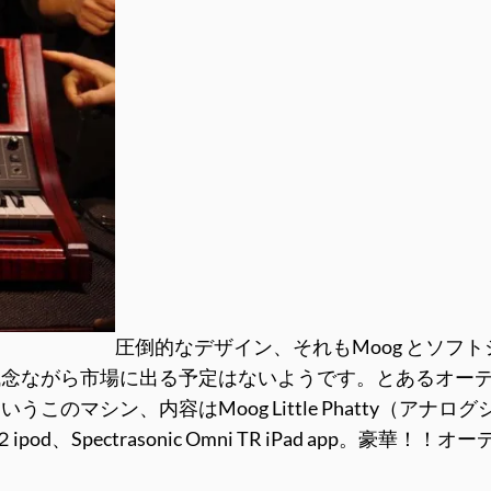
圧倒的なデザイン、それもMoog とソフトシン
残念ながら市場に出る予定はないようです。とあるオー
ン、内容はMoog Little Phatty（アナログシンセ）、
ipod、Spectrasonic Omni TR iPad app。豪華