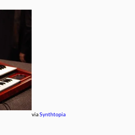
via
Synthtopia