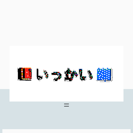
内
容
を
ス
キ
ッ
プ