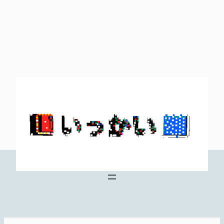
内
容
を
ス
キ
ッ
プ