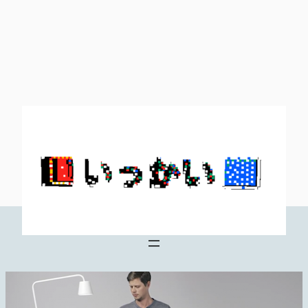
内
容
を
ス
キ
ッ
プ