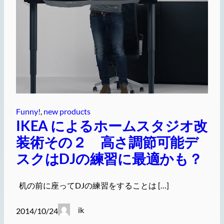
Funny!
, 
new products
IKEA によるホームスタジオ改
装術その２ 高さ調節可能デ
スクはDJの練習に最適かも？
机の前に座ってDJの練習をすることは […]
ik
2014/10/24