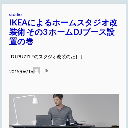
studio
IKEAによるホームスタジオ改
装術 その3 ホームDJブース設
置の巻
DJ PUZZLEのスタジオ改装のた […]
ik
2015/06/16