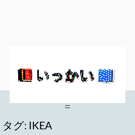
内
容
を
ス
キ
ッ
プ
タグ:
IKEA