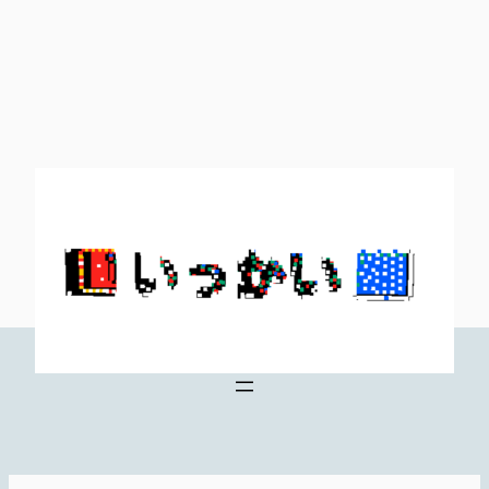
内
容
を
ス
キ
ッ
プ