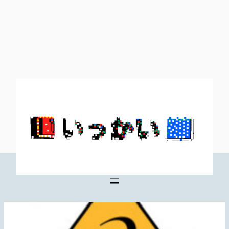
内
容
を
ス
キ
ッ
プ