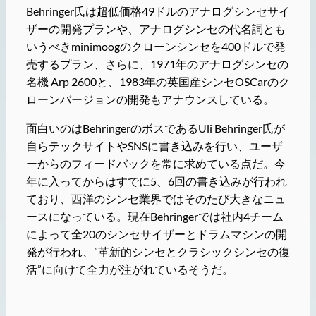
Behringer氏は超低価格49ドルのアナログシンセサイ
ザーの開発プランや、アナログシンセの代名詞とも
いうべきminimoogのクローンシンセを400ドルで発
売するプラン、さらに、1971年のアナログシンセの
名機 Arp 2600と、1983年の英国産シンセOSCarのク
ローンバージョンの開発もアナウンスしている。
面白いのはBehringerのボスであるUli Behringer氏が
自らテックサイトやSNSに書き込みを行い、ユーザ
ーからのフィードバックを常に求めている点だ。今
年に入ってからはすでに5、6回の書き込みが行われ
ており、西洋のシンセ業界ではそのたび大きなニュ
ースになっている。現在Behringerでは社内4チーム
によって全20のシンセサイザーとドラムマシンの開
発が行われ、”革新的シンセとクラシックシンセの復
活”に向けて全力が注がれているそうだ。