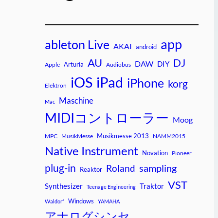
app
ableton Live
AKAI
android
AU
DJ
DAW
DIY
Arturia
Apple
Audiobus
iPad
iOS
iPhone
korg
Elektron
Maschine
Mac
MIDIコントローラー
Moog
Musikmesse 2013
MPC
MusikMesse
NAMM2015
Native Instrument
Novation
Pioneer
plug-in
sampling
Roland
Reaktor
VST
Synthesizer
Traktor
Teenage Engineering
Windows
Waldorf
YAMAHA
アナログシンセ