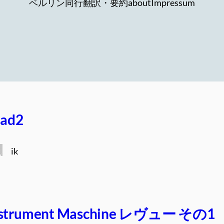
ベルリン同行
翻訳・要約
about
Impressum
Pad2
ik
nstrument Maschine レヴュー その1