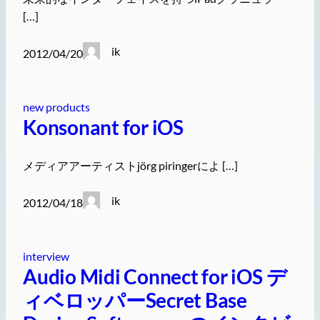
[…]
ik
2012/04/20
new products
Konsonant for iOS
メディアアーティストjörg piringerによ […]
ik
2012/04/18
interview
Audio Midi Connect for iOS デ
ィベロッパーSecret Base