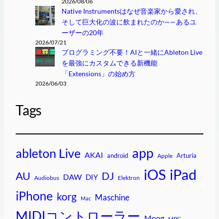
2026/08/06
Native Instrumentsはなぜ音楽家から愛され、
そして巨大化の波に飲まれたのか——あるユ
ーザーの20年
2026/07/21
プログラミング不要！AIと一緒にAbleton Live
を最強にカスタムできる新機能
「Extensions」の始め方
2026/06/03
Tags
app
ableton Live
AKAI
android
Arturia
Apple
iPad
iOS
AU
DJ
DAW
DIY
Audiobus
Elektron
iPhone
korg
Maschine
Mac
MIDIコントローラー
Moog
MPC