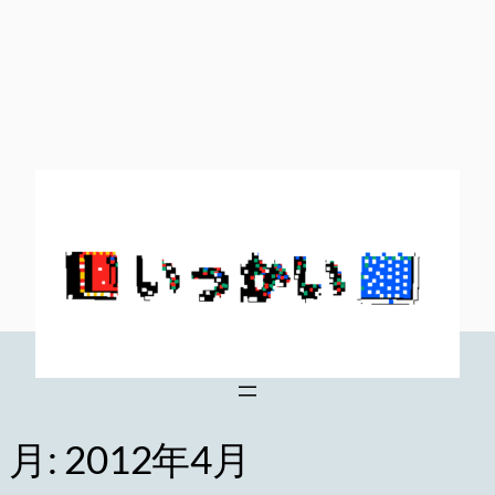
内
容
を
ス
キ
ッ
プ
月:
2012年4月