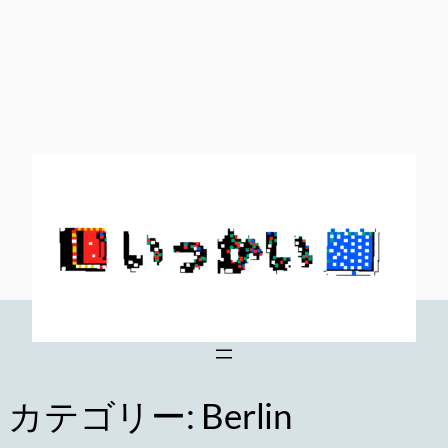
内
容
を
ス
キ
ッ
プ
カテゴリー:
Berlin