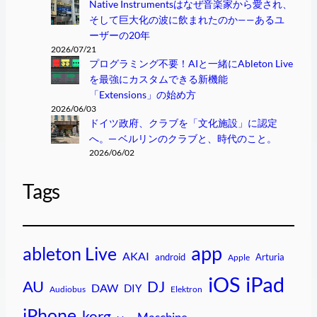
Native Instrumentsはなぜ音楽家から愛され、
そして巨大化の波に飲まれたのか——あるユ
ーザーの20年
2026/07/21
プログラミング不要！AIと一緒にAbleton Live
を最強にカスタムできる新機能
「Extensions」の始め方
2026/06/03
ドイツ政府、クラブを「文化施設」に認定
へ。─ ベルリンのクラブと、時代のこと。
2026/06/02
Tags
app
ableton Live
AKAI
android
Arturia
Apple
iPad
iOS
AU
DJ
DAW
DIY
Audiobus
Elektron
iPhone
korg