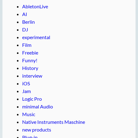
AbletonLive
AI
Berlin
DJ
experimental
Film
Freebie
Funny!
History
interview
iOS
Jam
Logic Pro
minimal Audio
Music
Native Instruments Maschine
new products
Plug-in