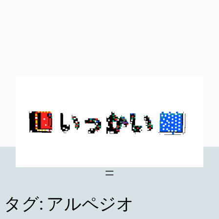
内
容
を
ス
キ
ッ
プ
タグ:
アルペジオ