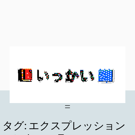
内
容
を
ス
キ
ッ
プ
タグ:
エクスプレッション