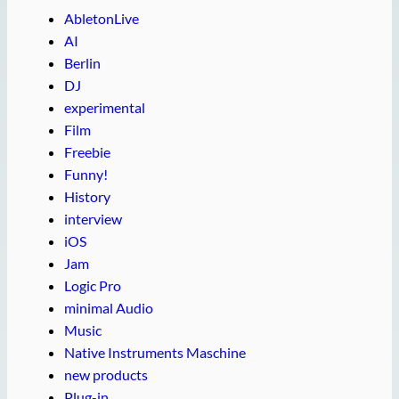
AbletonLive
AI
Berlin
DJ
experimental
Film
Freebie
Funny!
History
interview
iOS
Jam
Logic Pro
minimal Audio
Music
Native Instruments Maschine
new products
Plug-in