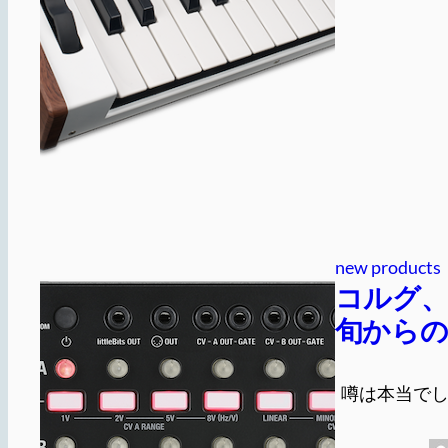
new products
コルグ、
旬からの
噂は本当でした