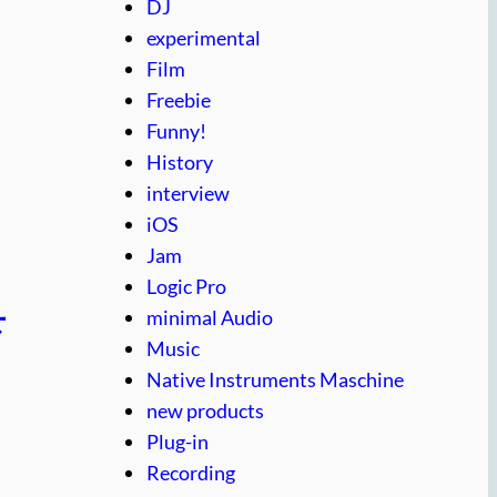
DJ
experimental
Film
Freebie
Funny!
History
interview
iOS
Jam
Logic Pro
minimal Audio
下
Music
Native Instruments Maschine
new products
Plug-in
Recording