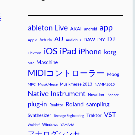
楽
app
ableton Live
AKAI
android
AU
DJ
DAW
DIY
Arturia
Apple
Audiobus
iPad
iOS
iPhone
korg
Elektron
Maschine
Mac
MIDIコントローラー
Moog
Musikmesse 2013
MPC
MusikMesse
NAMM2015
Native Instrument
Novation
Pioneer
plug-in
sampling
Roland
Reaktor
VST
Synthesizer
Traktor
Teenage Engineering
Windows
Waldorf
YAMAHA
アナログシンセ