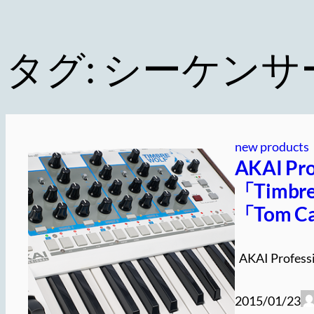
タグ:
シーケンサ
new products
AKAI P
「Timb
「Tom 
AKAI Professi
2015/01/23