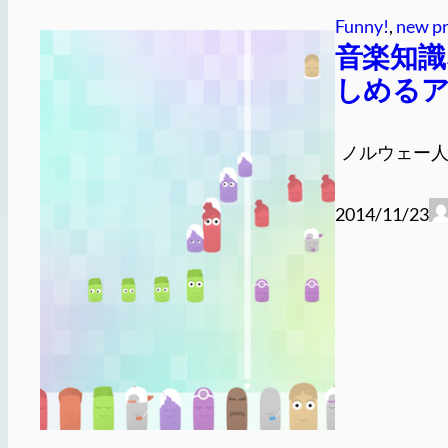
Funny!
, 
new p
音楽知識
しめるアプリ、
ノルウェー人3
2014/11/23