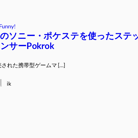
Funny!
しのソニー・ポケステを使ったステ
サーPokrok
売された携帯型ゲームマ […]
ik