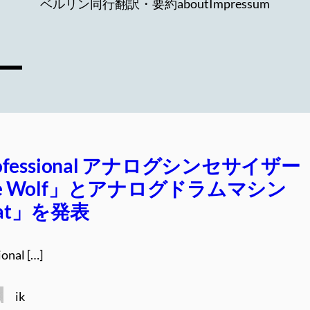
ベルリン同行
翻訳・要約
about
Impressum
ー
rofessional アナログシンセサイザー
re Wolf」とアナログドラムマシン
Cat」を発表
onal […]
ik