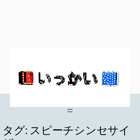
内
容
を
ス
キ
ッ
プ
タグ:
スピーチシンセサイ