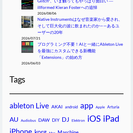
Glitch²、いま触ってもやっぱり面白い ―
illformed Kieran Fosterへの追悼
2026/08/06
Native Instrumentsはなぜ音楽家から愛され、
そして巨大化の波に飲まれたのか——あるユ
ーザーの20年
2026/07/21
プログラミング不要！AIと一緒にAbleton Live
を最強にカスタムできる新機能
「Extensions」の始め方
2026/06/03
Tags
app
ableton Live
AKAI
android
Arturia
Apple
iPad
iOS
AU
DJ
DAW
DIY
Audiobus
Elektron
iPhone
korg
Maschine
Mac