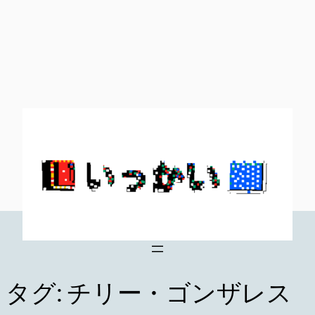
内
容
を
ス
キ
ッ
プ
タグ:
チリー・ゴンザレス