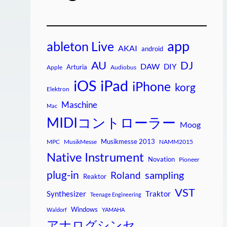
app
ableton Live
AKAI
android
AU
DJ
DAW
DIY
Arturia
Apple
Audiobus
iPad
iOS
iPhone
korg
Elektron
Maschine
Mac
MIDIコントローラー
Moog
Musikmesse 2013
MPC
MusikMesse
NAMM2015
Native Instrument
Novation
Pioneer
plug-in
sampling
Roland
Reaktor
VST
Synthesizer
Traktor
Teenage Engineering
Windows
Waldorf
YAMAHA
アナログシンセ