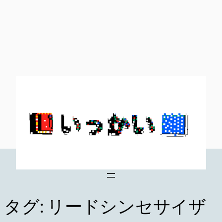
内
容
を
ス
キ
ッ
プ
タグ:
リードシンセサイザ