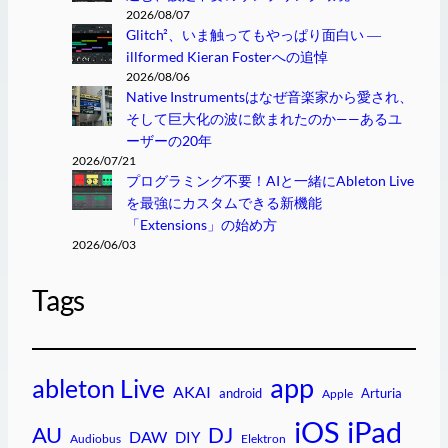
2026/08/07
Glitch²、いま触ってもやっぱり面白い ―
illformed Kieran Fosterへの追悼
2026/08/06
Native Instrumentsはなぜ音楽家から愛され、
そして巨大化の波に飲まれたのか——あるユ
ーザーの20年
2026/07/21
プログラミング不要！AIと一緒にAbleton Live
を最強にカスタムできる新機能
「Extensions」の始め方
2026/06/03
Tags
app
ableton Live
AKAI
android
Arturia
Apple
iPad
iOS
AU
DJ
DAW
DIY
Audiobus
Elektron