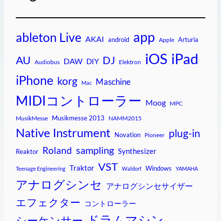
app
ableton Live
AKAI
android
Arturia
Apple
iPad
iOS
AU
DJ
DAW
DIY
Audiobus
Elektron
iPhone
korg
Maschine
Mac
MIDIコントローラー
Moog
MPC
Musikmesse 2013
MusikMesse
NAMM2015
Native Instrument
plug-in
Novation
Pioneer
sampling
Roland
Synthesizer
Reaktor
VST
Traktor
Windows
Teenage Engineering
Waldorf
YAMAHA
アナログシンセ
アナログシンセサイザー
エフェクター
コントローラー
ドラムマシン
シーケンサー