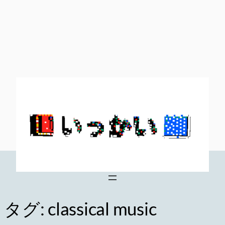
内
容
を
ス
キ
ッ
プ
タグ:
classical music