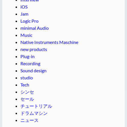
iOS
Jam
Logic Pro
minimal Audio
Music
Native Instruments Maschine
new products
Plug-in
Recording
Sound design
studio
Tech
シンセ
セール
チュートリアル
ドラムマシン
ニュース