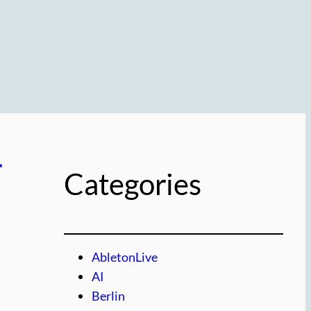
ー
Categories
AbletonLive
AI
Berlin