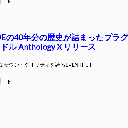
ik
TIDEの40年分の歴史が詰まったプラ
ル Anthology X リリース
サウンドクオリティを誇るEVENTI […]
ik