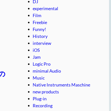
DJ
experimental
Film
Freebie
Funny!
History
interview
iOS
Jam
Logic Pro
minimal Audio
Eの
Music
Native Instruments Maschine
new products
Plug-in
Recording