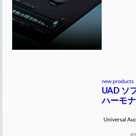
new products
UAD ソ
ハーモナ
Universal Au