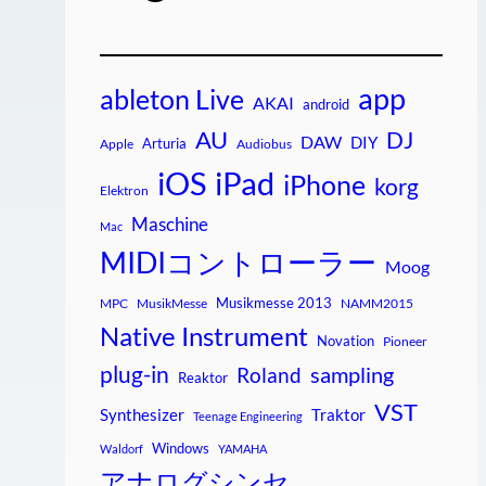
app
ableton Live
AKAI
android
AU
DJ
DAW
DIY
Arturia
Apple
Audiobus
iPad
iOS
iPhone
korg
Elektron
Maschine
Mac
MIDIコントローラー
Moog
Musikmesse 2013
MPC
MusikMesse
NAMM2015
Native Instrument
Novation
Pioneer
plug-in
sampling
Roland
Reaktor
VST
Synthesizer
Traktor
Teenage Engineering
Windows
Waldorf
YAMAHA
アナログシンセ