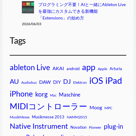
プログラミング不要！AIと一緒にAbleton Live
を最強にカスタムできる新機能
「Extensions」の始め方
2026/06/03
Tags
app
ableton Live
AKAI
android
Arturia
Apple
iPad
iOS
AU
DJ
DAW
DIY
Audiobus
Elektron
iPhone
korg
Maschine
Mac
MIDIコントローラー
Moog
MPC
Musikmesse 2013
MusikMesse
NAMM2015
Native Instrument
plug-in
Novation
Pioneer