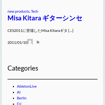
new products
, 
Tech
Misa Kitara ギターシンセ
CES2011に登場したMisa Kitaraギタ […]
ik
2011/01/10
Categories
AbletonLive
AI
Berlin
DJ