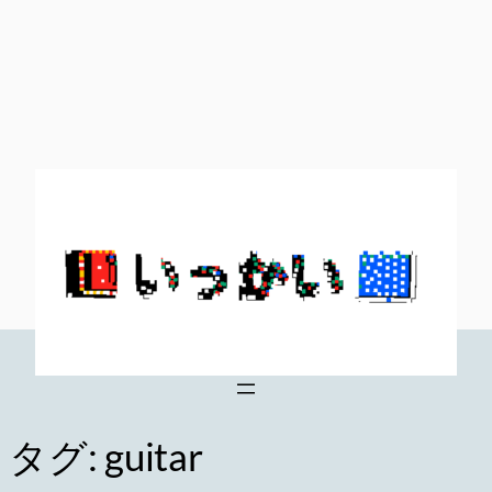
内
容
を
ス
キ
ッ
プ
タグ:
guitar