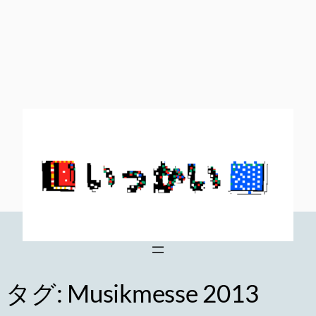
内
容
を
ス
キ
ッ
プ
タグ:
Musikmesse 2013