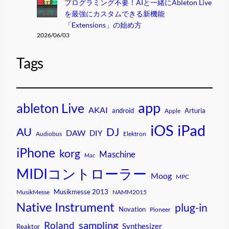
プログラミング不要！AIと一緒にAbleton Live
を最強にカスタムできる新機能
「Extensions」の始め方
2026/06/03
Tags
app
ableton Live
AKAI
android
Arturia
Apple
iPad
iOS
AU
DJ
DAW
DIY
Audiobus
Elektron
iPhone
korg
Maschine
Mac
MIDIコントローラー
Moog
MPC
Musikmesse 2013
MusikMesse
NAMM2015
Native Instrument
plug-in
Novation
Pioneer
sampling
Roland
Synthesizer
Reaktor