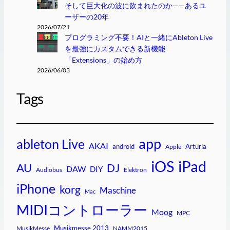
そして巨大化の波に飲まれたのか——あるユ
ーザーの20年
2026/07/21
プログラミング不要！AIと一緒にAbleton Live
を最強にカスタムできる新機能
「Extensions」の始め方
2026/06/03
Tags
app
ableton Live
AKAI
android
Arturia
Apple
iPad
iOS
AU
DJ
DAW
DIY
Audiobus
Elektron
iPhone
korg
Maschine
Mac
MIDIコントローラー
Moog
MPC
Musikmesse 2013
MusikMesse
NAMM2015