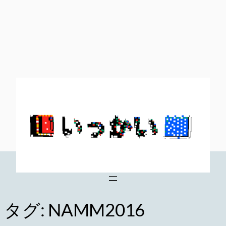
内
容
を
ス
キ
ッ
プ
タグ:
NAMM2016