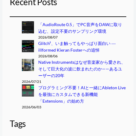
Recent Posts
「AudioRoute 0.5」でPC音声をDAWに取り
込む、設定不要のサンプリング環境
2026/08/07
Glitch²、いま触ってもやっぱり面白い ―
illformed Kieran Fosterへの追悼
2026/08/06
Native Instrumentsはなぜ音楽家から愛され、
そして巨大化の波に飲まれたのか——あるユ
ーザーの20年
2026/07/21
プログラミング不要！AIと一緒にAbleton Live
を最強にカスタムできる新機能
「Extensions」の始め方
2026/06/03
Tags