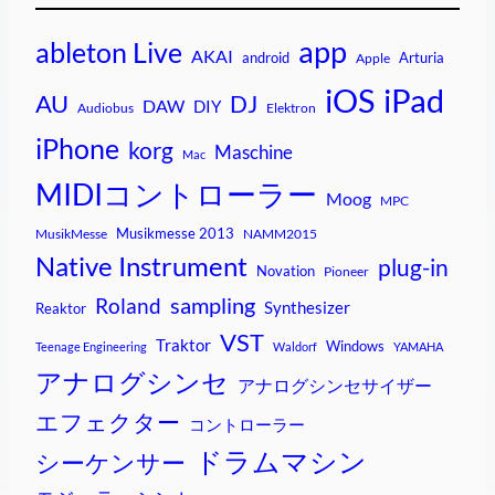
app
ableton Live
AKAI
android
Arturia
Apple
iPad
iOS
AU
DJ
DAW
DIY
Audiobus
Elektron
iPhone
korg
Maschine
Mac
MIDIコントローラー
Moog
MPC
Musikmesse 2013
MusikMesse
NAMM2015
Native Instrument
plug-in
Novation
Pioneer
sampling
Roland
Synthesizer
Reaktor
VST
Traktor
Windows
Teenage Engineering
Waldorf
YAMAHA
アナログシンセ
アナログシンセサイザー
エフェクター
コントローラー
ドラムマシン
シーケンサー