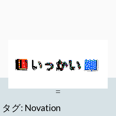
内
容
を
ス
キ
ッ
プ
タグ:
Novation