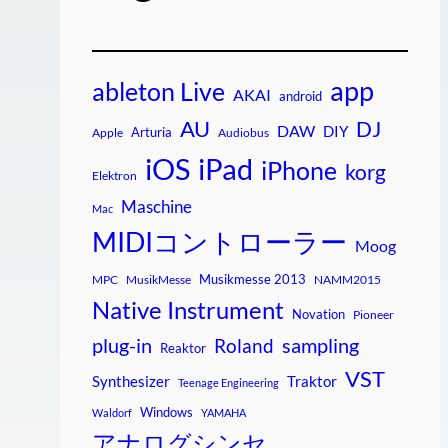
app
ableton Live
AKAI
android
AU
DJ
DAW
DIY
Arturia
Apple
Audiobus
iPad
iOS
iPhone
korg
Elektron
Maschine
Mac
MIDIコントローラー
Moog
Musikmesse 2013
MPC
MusikMesse
NAMM2015
Native Instrument
Novation
Pioneer
plug-in
sampling
Roland
Reaktor
VST
Synthesizer
Traktor
Teenage Engineering
Windows
Waldorf
YAMAHA
アナログシンセ