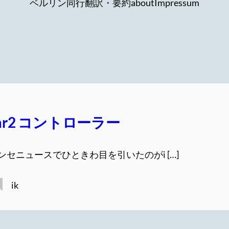
ベルリン同行
翻訳・要約
about
Impressum
Car2 コントローラー
セニュースでひときわ目を引いたのがi […]
ik