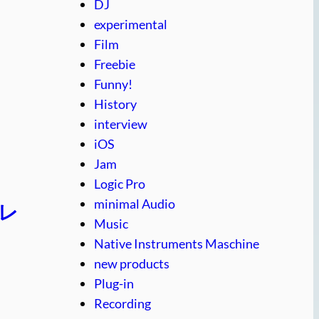
DJ
experimental
Film
Freebie
Funny!
History
interview
iOS
Jam
Logic Pro
minimal Audio
プレ
Music
Native Instruments Maschine
new products
Plug-in
Recording