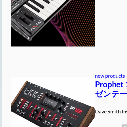
new products
Proph
ゼンテ
Dave Smith In