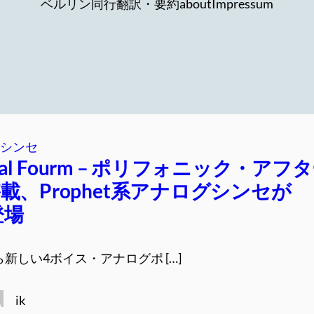
ベルリン同行
翻訳・要約
about
Impressum
シンセ
ntial Fourm – ポリフォニック・アフ
載、Prophet系アナログシンセが
登場
alから新しい4ボイス・アナログポ […]
ik