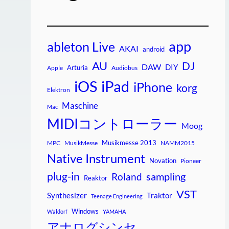
app
ableton Live
AKAI
android
AU
DJ
DAW
DIY
Arturia
Apple
Audiobus
iPad
iOS
iPhone
korg
Elektron
Maschine
Mac
MIDIコントローラー
Moog
Musikmesse 2013
MPC
MusikMesse
NAMM2015
Native Instrument
Novation
Pioneer
plug-in
sampling
Roland
Reaktor
VST
Synthesizer
Traktor
Teenage Engineering
Windows
Waldorf
YAMAHA
アナログシンセ