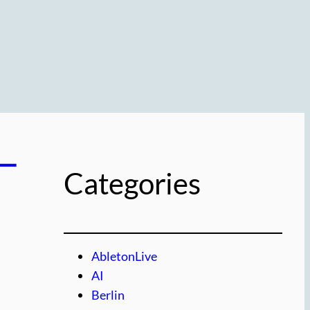
ター
Categories
AbletonLive
AI
Berlin