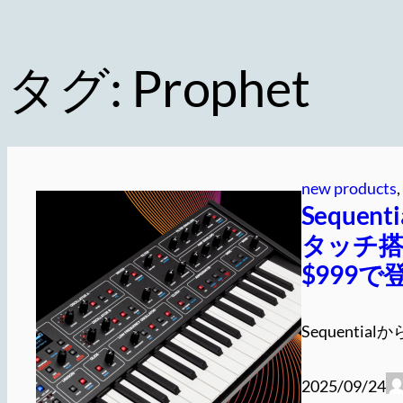
タグ:
Prophet
new products
, 
Seque
タッチ搭
$999で
Sequenti
2025/09/24