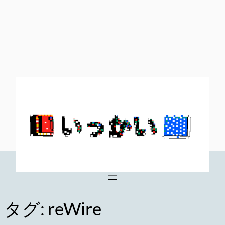
内
容
を
ス
キ
ッ
プ
タグ:
reWire