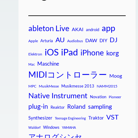
app
ableton Live
AKAI
android
AU
DJ
DAW
DIY
Arturia
Apple
Audiobus
iPad
iOS
iPhone
korg
Elektron
Maschine
Mac
MIDIコントローラー
Moog
Musikmesse 2013
MPC
MusikMesse
NAMM2015
Native Instrument
Novation
Pioneer
plug-in
sampling
Roland
Reaktor
VST
Synthesizer
Traktor
Teenage Engineering
Windows
Waldorf
YAMAHA
アナログシンセ