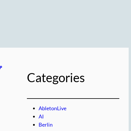
プ
Categories
AbletonLive
AI
Berlin