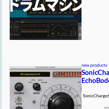
new products
Sonic
EchoB
SonicChar