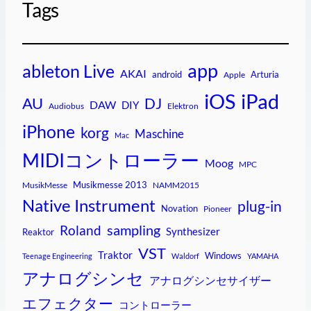
Tags
app
ableton Live
AKAI
android
Arturia
Apple
iPad
iOS
AU
DJ
DAW
DIY
Audiobus
Elektron
iPhone
korg
Maschine
Mac
MIDIコントローラー
Moog
MPC
Musikmesse 2013
MusikMesse
NAMM2015
Native Instrument
plug-in
Novation
Pioneer
sampling
Roland
Synthesizer
Reaktor
VST
Traktor
Windows
Teenage Engineering
Waldorf
YAMAHA
アナログシンセ
アナログシンセサイザー
エフェクター
コントローラー