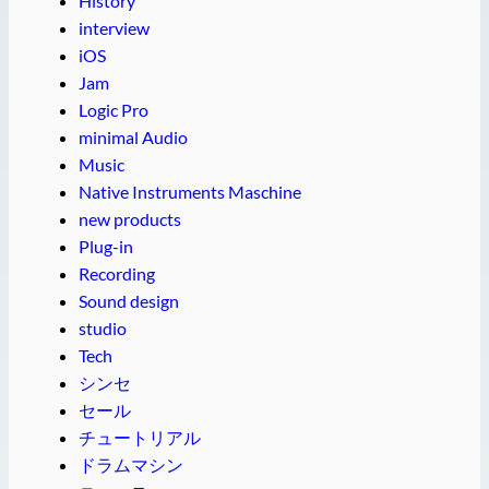
History
interview
iOS
Jam
Logic Pro
minimal Audio
Music
Native Instruments Maschine
new products
Plug-in
Recording
Sound design
studio
Tech
シンセ
セール
チュートリアル
ドラムマシン