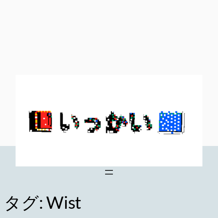
内
容
を
ス
キ
ッ
プ
タグ:
Wist