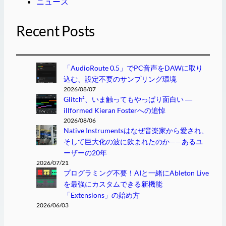
ニュース
Recent Posts
「AudioRoute 0.5」でPC音声をDAWに取り
込む、設定不要のサンプリング環境
2026/08/07
Glitch²、いま触ってもやっぱり面白い ―
illformed Kieran Fosterへの追悼
2026/08/06
Native Instrumentsはなぜ音楽家から愛され、
そして巨大化の波に飲まれたのか——あるユ
ーザーの20年
2026/07/21
プログラミング不要！AIと一緒にAbleton Live
を最強にカスタムできる新機能
「Extensions」の始め方
2026/06/03