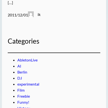
[…]
ik
2011/12/01
Categories
AbletonLive
AI
Berlin
DJ
experimental
Film
Freebie
Funny!