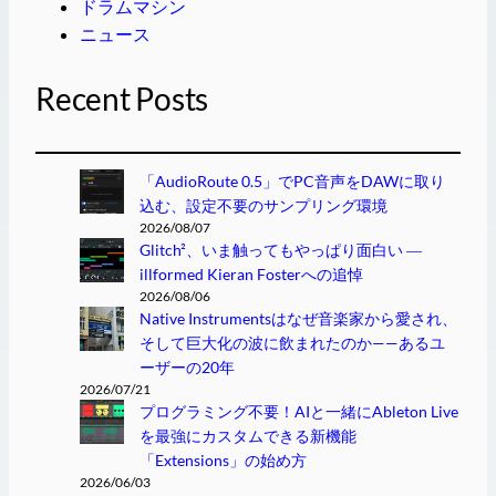
ドラムマシン
ニュース
Recent Posts
「AudioRoute 0.5」でPC音声をDAWに取り
込む、設定不要のサンプリング環境
2026/08/07
Glitch²、いま触ってもやっぱり面白い ―
illformed Kieran Fosterへの追悼
2026/08/06
Native Instrumentsはなぜ音楽家から愛され、
そして巨大化の波に飲まれたのか——あるユ
ーザーの20年
2026/07/21
プログラミング不要！AIと一緒にAbleton Live
を最強にカスタムできる新機能
「Extensions」の始め方
2026/06/03