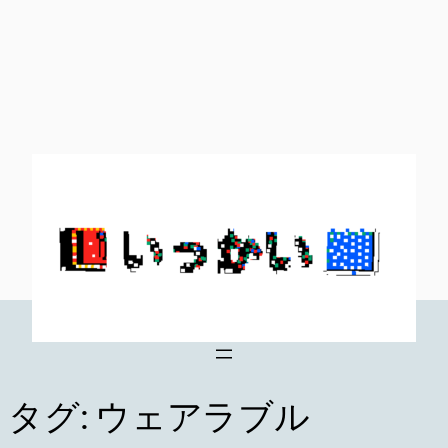
内
容
を
ス
キ
ッ
プ
タグ:
ウェアラブル