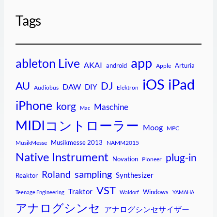
Tags
app
ableton Live
AKAI
android
Arturia
Apple
iPad
iOS
AU
DJ
DAW
DIY
Audiobus
Elektron
iPhone
korg
Maschine
Mac
MIDIコントローラー
Moog
MPC
Musikmesse 2013
MusikMesse
NAMM2015
Native Instrument
plug-in
Novation
Pioneer
sampling
Roland
Synthesizer
Reaktor
VST
Traktor
Windows
Teenage Engineering
Waldorf
YAMAHA
アナログシンセ
アナログシンセサイザー