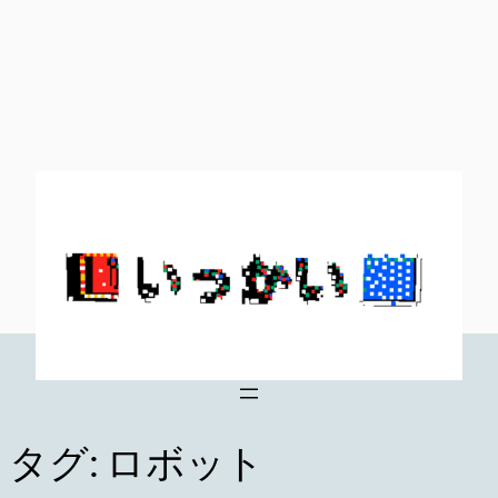
内
容
を
ス
キ
ッ
プ
タグ:
ロボット