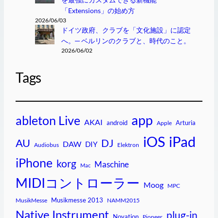
「Extensions」の始め方
2026/06/03
ドイツ政府、クラブを「文化施設」に認定
へ。─ ベルリンのクラブと、時代のこと。
2026/06/02
Tags
app
ableton Live
AKAI
android
Arturia
Apple
iPad
iOS
AU
DJ
DAW
DIY
Audiobus
Elektron
iPhone
korg
Maschine
Mac
MIDIコントローラー
Moog
MPC
Musikmesse 2013
MusikMesse
NAMM2015
Native Instrument
plug-in
Novation
Pioneer