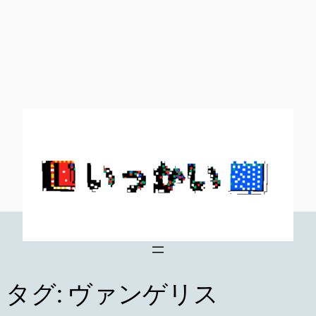
内
容
を
ス
キ
ッ
プ
タグ:
ヴァンゲリス