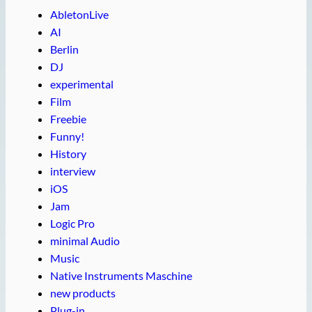
AbletonLive
AI
Berlin
DJ
experimental
Film
Freebie
Funny!
History
interview
iOS
Jam
Logic Pro
minimal Audio
Music
Native Instruments Maschine
new products
Plug-in