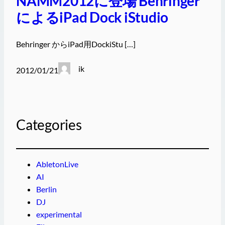
NAMM2012に登場 Behringer
によるiPad Dock iStudio
Behringer からiPad用DockiStu […]
ik
2012/01/21
Categories
AbletonLive
AI
Berlin
DJ
experimental