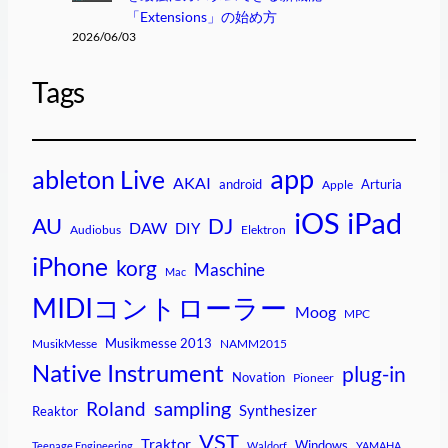
「Extensions」の始め方
2026/06/03
Tags
app
ableton Live
AKAI
android
Arturia
Apple
iPad
iOS
AU
DJ
DAW
DIY
Audiobus
Elektron
iPhone
korg
Maschine
Mac
MIDIコントローラー
Moog
MPC
Musikmesse 2013
MusikMesse
NAMM2015
Native Instrument
plug-in
Novation
Pioneer
sampling
Roland
Synthesizer
Reaktor
VST
Traktor
Windows
Teenage Engineering
Waldorf
YAMAHA