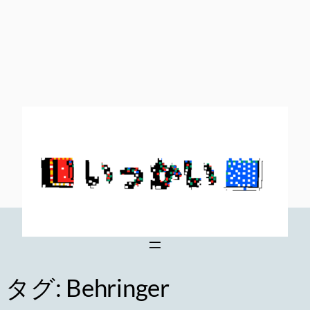
内
容
を
ス
キ
ッ
プ
タグ:
Behringer