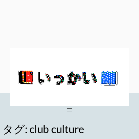
内
容
を
ス
キ
ッ
プ
タグ:
club culture