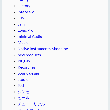
History
interview
iOS
Jam
Logic Pro
minimal Audio
Music
Native Instruments Maschine
new products
Plug-in
Recording
Sound design
studio
Tech
シンセ
セール
チュートリアル
ドラムマシン