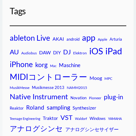
Tags
app
ableton Live
AKAI
android
Arturia
Apple
iPad
iOS
AU
DJ
DAW
DIY
Audiobus
Elektron
iPhone
korg
Maschine
Mac
MIDIコントローラー
Moog
MPC
Musikmesse 2013
MusikMesse
NAMM2015
Native Instrument
plug-in
Novation
Pioneer
sampling
Roland
Synthesizer
Reaktor
VST
Traktor
Windows
Teenage Engineering
Waldorf
YAMAHA
アナログシンセ
アナログシンセサイザー