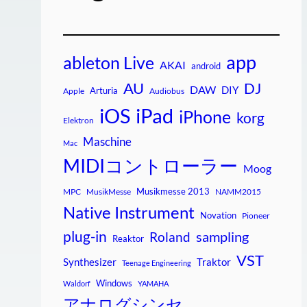
app
ableton Live
AKAI
android
AU
DJ
DAW
DIY
Arturia
Apple
Audiobus
iPad
iOS
iPhone
korg
Elektron
Maschine
Mac
MIDIコントローラー
Moog
Musikmesse 2013
MPC
MusikMesse
NAMM2015
Native Instrument
Novation
Pioneer
plug-in
sampling
Roland
Reaktor
VST
Synthesizer
Traktor
Teenage Engineering
Windows
Waldorf
YAMAHA
アナログシンセ