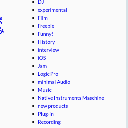
DJ
experimental
Film
ボ
Freebie
み
Funny!
History
interview
iOS
Jam
Logic Pro
minimal Audio
Music
Native Instruments Maschine
new products
Plug-in
Recording