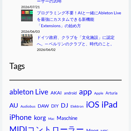
ーザーの20年
2026/07/21
プログラミング不要！AIと一緒にAbleton Live
を最強にカスタムできる新機能
「Extensions」の始め方
2026/06/03
ドイツ政府、クラブを「文化施設」に認定
へ。─ ベルリンのクラブと、時代のこと。
2026/06/02
Tags
app
ableton Live
AKAI
android
Arturia
Apple
iPad
iOS
AU
DJ
DAW
DIY
Audiobus
Elektron
iPhone
korg
Maschine
Mac
MIDIコントローラー
Moog
MPC