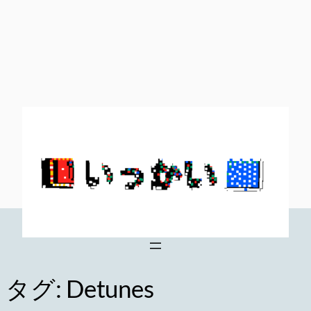
内
容
を
ス
キ
ッ
プ
タグ:
Detunes