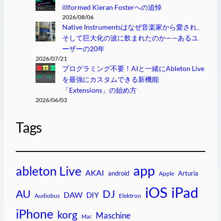
illformed Kieran Fosterへの追悼
2026/08/06
Native Instrumentsはなぜ音楽家から愛され、
そして巨大化の波に飲まれたのか——あるユ
ーザーの20年
2026/07/21
プログラミング不要！AIと一緒にAbleton Live
を最強にカスタムできる新機能
「Extensions」の始め方
2026/06/03
Tags
app
ableton Live
AKAI
android
Arturia
Apple
iPad
iOS
AU
DJ
DAW
DIY
Audiobus
Elektron
iPhone
korg
Maschine
Mac