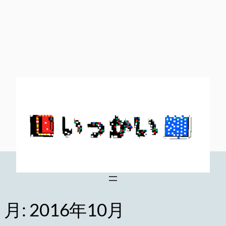
内
容
を
ス
キ
ッ
プ
月:
2016年10月