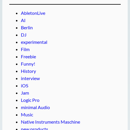
AbletonLive
AI
Berlin
DJ
experimental
Film
Freebie
Funny!
History
interview
iOS
Jam
Logic Pro
minimal Audio
Music
Native Instruments Maschine
new products