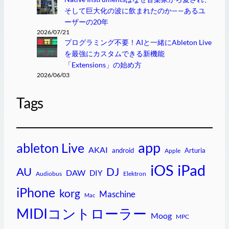
そして巨大化の波に飲まれたのか——あるユ
ーザーの20年
2026/07/21
プログラミング不要！AIと一緒にAbleton Live
を最強にカスタムできる新機能
「Extensions」の始め方
2026/06/03
Tags
app
ableton Live
AKAI
android
Arturia
Apple
iPad
iOS
AU
DJ
DAW
DIY
Audiobus
Elektron
iPhone
korg
Maschine
Mac
MIDIコントローラー
Moog
MPC