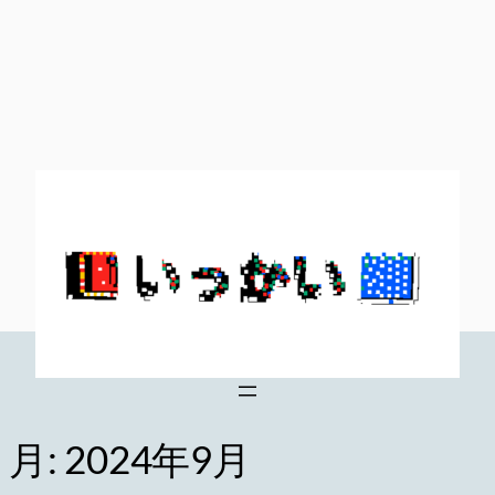
内
容
を
ス
キ
ッ
プ
月:
2024年9月